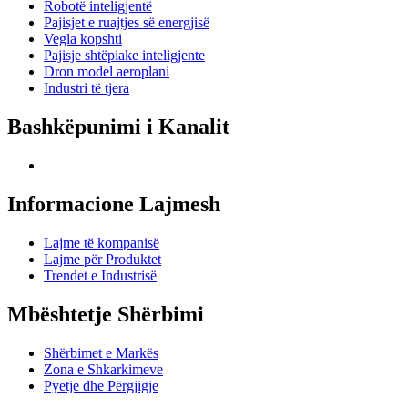
Robotë inteligjentë
Pajisjet e ruajtjes së energjisë
Vegla kopshti
Pajisje shtëpiake inteligjente
Dron model aeroplani
Industri të tjera
Bashkëpunimi i Kanalit
Informacione Lajmesh
Lajme të kompanisë
Lajme për Produktet
Trendet e Industrisë
Mbështetje Shërbimi
Shërbimet e Markës
Zona e Shkarkimeve
Pyetje dhe Përgjigje