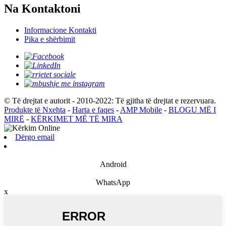
Na Kontaktoni
Informacione Kontakti
Pika e shërbimit
© Të drejtat e autorit - 2010-2022: Të gjitha të drejtat e rezervuara.
Produkte të Nxehta
-
Harta e faqes
-
AMP Mobile
-
BLOGU MË I
MIRË
-
KËRKIMET MË TË MIRA
Dërgo email
Android
WhatsApp
x