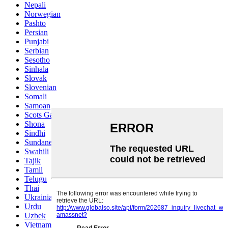
Nepali
Norwegian
Pashto
Persian
Punjabi
Serbian
Sesotho
Sinhala
Slovak
Slovenian
Somali
Samoan
Scots Gaelic
Shona
Sindhi
Sundanese
Swahili
Tajik
Tamil
Telugu
Thai
Ukrainian
Urdu
Uzbek
Vietnamese