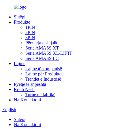
Shtëpi
Produkte
1PIN
2PIN
3PIN
Përzierja e sinjalit
Seria AMASS XT
Seria AMASS XL/LIFTF
Seria AMASS LC
Lajme
Lajme të kompanisë
Lajme për Produktet
Trendet e Industrisë
Pyetje të shpeshta
Rreth Nesh
Turne në fabrikë
Na Kontaktoni
English
Shtëpi
Na Kontaktoni