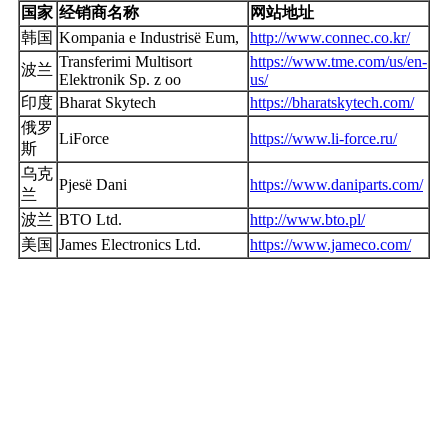
国家
经销商名称
网站地址
韩国
Kompania e Industrisë Eum,
http://www.connec.co.kr/
Transferimi Multisort
https://www.tme.com/us/en-
波兰
Elektronik Sp. z oo
us/
印度
Bharat Skytech
https://bharatskytech.com/
俄罗
LiForce
https://www.li-force.ru/
斯
乌克
Pjesë Dani
https://www.daniparts.com/
兰
波兰
BTO Ltd.
http://www.bto.pl/
美国
James Electronics Ltd.
https://www.jameco.com/