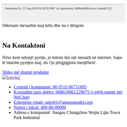
Shkruani mesazhin tuaj këtu dhe na e dërgoni
Na Kontaktoni
Nëse keni ndonjë pyetje, ju lutemi lini një mesazh në internet. Sapo
të marrim pyetjen tuaj, do t'ju përgjigjemi menjëherë.
Shiko më shumë produkte
Centrali i kompanisë: 86 0519 86731695
Konsultim para shitjes: 008618961229675 (i njëjti numër për
WeChat)
Enterprise email: sales01@amassmodel.com
Numri i faksit: 400-86-00000
Adresa e kompanisë: Jiangsu Changzhou Wujin Lijia Town
Park Industrial