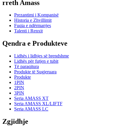
rreth Amass
Prezantimi i Kompanisë
Historia e Zhvillimit
Fuqia e ndërmarrjes
Talenti i Renxit
Qendra e Produkteve
Lidhës i lidhjes së brendshme
Lidhës për futjen e tubit
Të paraqitura
Produkte të Sugjeruara
Produkte
1PIN
2PIN
3PIN
Seria AMASS XT
Seria AMASS XL/LIFTF
Seria AMASS LC
Zgjidhje